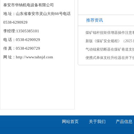
泰安市华纳机电设备有限公司
地 址：山东省泰安市灵山大街66号电话
推荐资讯
0538-6290929
李经理:13505385101
煤矿锚杆扭矩倍增器操作注意
电 话：0538-6290929
新版《煤矿安全规程》（2025 版
传 真：0538-6290729
气动锚索切断器在煤矿巷道支
网 址：http://www.tahnjd.com
便携式单体支柱升柱器在井下
网站首页
关于我们
产品信息