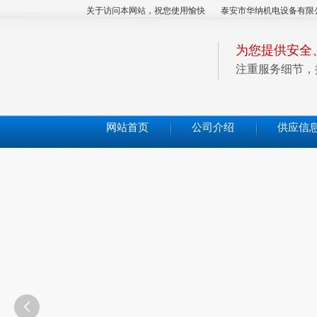
关于访问本网站，祝您使用愉快
泰安市华纳机电设备有限
为您提供安全
注重服务细节，
网站首页
公司介绍
供应信
