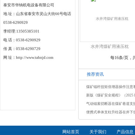
泰安市华纳机电设备有限公司
地 址：山东省泰安市灵山大街66号电话
0538-6290929
李经理:13505385101
电 话：0538-6290929
水井湾煤矿用液压枕
传 真：0538-6290729
网 址：http://www.tahnjd.com
每16条/页，共
推荐资讯
煤矿锚杆扭矩倍增器操作注意
新版《煤矿安全规程》（2025 版
气动锚索切断器在煤矿巷道支
便携式单体支柱升柱器在井下
网站首页
关于我们
产品信息