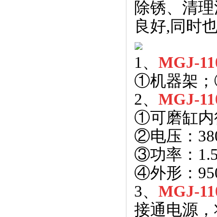
除锈、清理
良好,同时
1、
MGJ-11
①机器架；
2、
MGJ-11
①可磨缸内径
②电压：38
③功率：1.
④外形：950
3、
MGJ-11
接通电源，