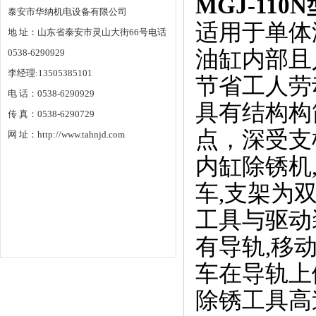
MGJ-110N
泰安市华纳机电设备有限公司
适用于单体
地 址：山东省泰安市灵山大街66号电话
油缸内部且
0538-6290929
李经理:13505385101
节省工人劳
电 话：0538-6290929
具有结构构
传 真：0538-6290729
点，深受支
网 址：http://www.tahnjd.com
内缸除锈机
车,支架为
工具与驱动
有导轨,移
车在导轨上
除锈工具高