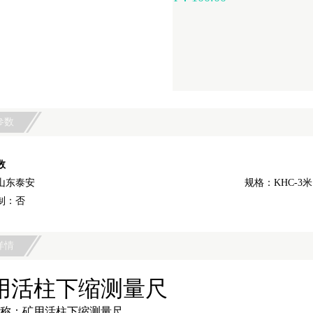
参数
数
山东泰安
规格：KHC-3米
制：否
详情
用活柱下缩测量尺
称：矿用活柱下缩测量尺