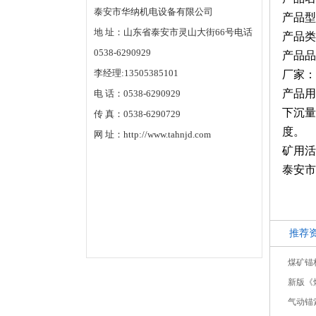
泰安市华纳机电设备有限公司
产品型
地 址：山东省泰安市灵山大街66号电话
产品类
0538-6290929
产品品
李经理:13505385101
厂家：
产品用
电 话：0538-6290929
下沉量
传 真：0538-6290729
度。
网 址：http://www.tahnjd.com
矿用活
泰安市
推荐
煤矿锚
新版《煤
气动锚