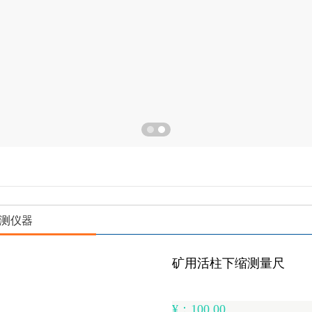
测仪器
矿用活柱下缩测量尺
¥：100.00