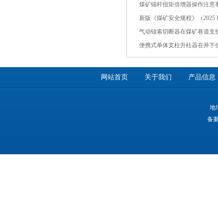
煤矿锚杆扭矩倍增器操作注意
新版《煤矿安全规程》（2025 版
气动锚索切断器在煤矿巷道支
便携式单体支柱升柱器在井下
网站首页
关于我们
产品信息
地
备