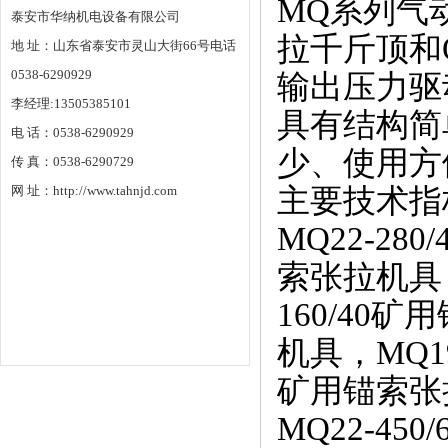
MQ系列气
泰安市华纳机电设备有限公司
拉千斤顶和
地 址：山东省泰安市灵山大街66号电话
0538-6290929
输出压力驱
李经理:13505385101
具有结构简
电 话：0538-6290929
少、使用方
传 真：0538-6290729
网 址：http://www.tahnjd.com
主要技术指
MQ22-28
索张拉机具，
160/40
机具，MQ19
矿用锚索张拉
MQ22-45