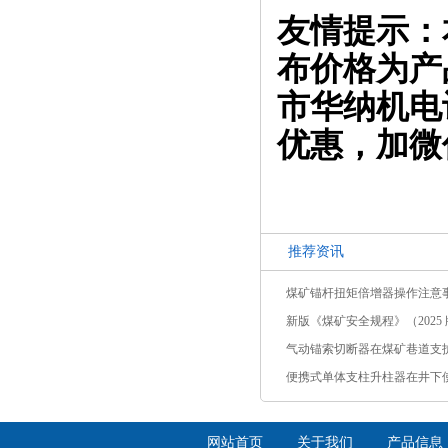
友情提示：
布价格为产
市华纳机电
优惠，加微
推荐资讯
煤矿锚杆扭矩倍增器操作注意
新版《煤矿安全规程》（2025 版
气动锚索切断器在煤矿巷道支
便携式单体支柱升柱器在井下
网站首页
关于我们
产品信息