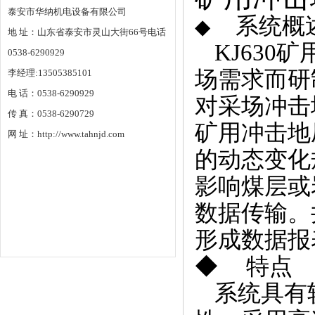
泰安市华纳机电设备有限公司
系统概
◆
地 址：山东省泰安市灵山大街66号电话
KJ630
矿
0538-6290929
场需求而研
李经理:13505385101
电 话：0538-6290929
对采场冲击
传 真：0538-6290729
矿用冲击地
网 址：http://www.tahnjd.com
的动态变化
影响煤层或
数据传输。
形成数据报
◆ 特点
系统具有