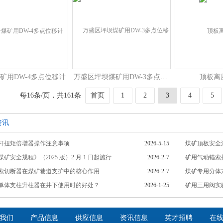
矿用DW-4多点位移计
万盛区坪坝煤矿用DW-3多点位移计
顶板离
每16条/页，共161条
首页
1
2
3
4
5
资讯
杆扭矩倍增器操作注意事项
2026-5-15
矿安全规程》（2025 版）2 月 1 日起施行
2026-2-7
矿用气动锚索
索切断器在煤矿巷道支护中的核心作用
2026-2-7
煤矿专用分体
单体支柱升柱器在井下使用时的好处？
2026-1-25
我们
产品信息
供应信息
资讯信息
英才招聘
在