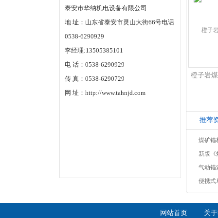
泰安市华纳机电设备有限公司
地 址：山东省泰安市灵山大街66号电话
0538-6290929
李经理:13505385101
电 话：0538-6290929
橙子岩煤
传 真：0538-6290729
网 址：http://www.tahnjd.com
推荐
煤矿锚
新版《煤
气动锚
便携式
网站首页
关于