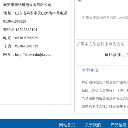
泰安市华纳机电设备有限公司
地 址：山东省泰安市灵山大街66号电话
0538-6290929
李经理:13505385101
电 话：0538-6290929
矿用本安型锚杆多点应力传
传 真：0538-6290729
网 址：http://www.tahnjd.com
每16条/页，共
推荐资讯
煤矿锚杆扭矩倍增器操作注意
新版《煤矿安全规程》（2025 版
气动锚索切断器在煤矿巷道支
便携式单体支柱升柱器在井下
网站首页
关于我们
产品信息