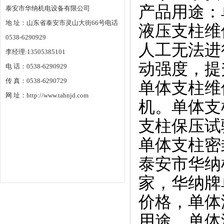
产品用途：
泰安市华纳机电设备有限公司
地 址：山东省泰安市灵山大街66号电话
液压支柱维
0538-6290929
人工无法进
李经理:13505385101
动强度，提
电 话：0538-6290929
传 真：0538-6290729
单体支柱维
网 址：http://www.tahnjd.com
机。单体支
支柱保压试
单体支柱密
泰安市华纳
家，华纳牌
价格，单体
用途，单体