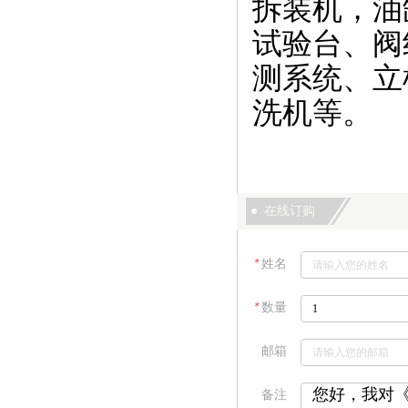
拆装机，油
试验台、阀
测系统、立
洗机等。
在线订购
＊
姓名
＊
数量
邮箱
备注