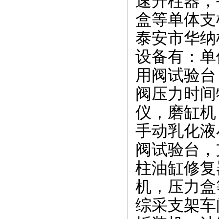
速升柱器，
盒等单体支
泰安市华纳
设备有：单
用阀试验台
阀压力时间
仪，磨缸机
手动乳化液
阀试验台，
柱油缸修复
机，压力盒
综采支架车