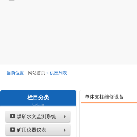
当前位置：
网站首页
» 供应列表
单体支柱维修设备
栏目分类
Column
煤矿水文监测系统
矿用仪器仪表