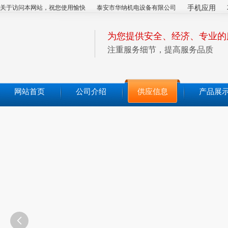
关于访问本网站，祝您使用愉快
泰安市华纳机电设备有限公司
手机应用
为您提供安全、经济、专业的
注重服务细节，提高服务品质
网站首页
公司介绍
供应信息
产品展
